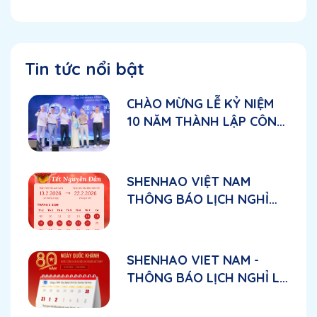
Tin tức nổi bật
CHÀO MỪNG LỄ KỶ NIỆM
10 NĂM THÀNH LẬP CÔNG
TY TNHH CÔNG NGHỆ
CHÍNH XÁC SHENHAO
VIỆT NAM
SHENHAO VIỆT NAM
THÔNG BÁO LỊCH NGHỈ
TẾT NGUYÊN ĐÁN 2026
SHENHAO VIET NAM -
THÔNG BÁO LỊCH NGHỈ LỄ
CHÀO MỪNG QUỐC
KHÁNH VIỆT NAM 2/9