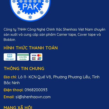
Công ty TNHH Công Nghệ Chính Xác Shenhao Việt Nam chuyên
sản xuất và cung cấp sản phẩm Carrier tape, Cover tape và
Bobbin.
HÌNH THỨC THANH TOÁN
THÔNG TIN CHUNG
Địa chỉ:
Lô I1- KCN Quế Võ, Phường Phương Liễu, Tỉnh
Bắc Ninh
Điện thoại:
0968200093
Email:
sl@shenhaovn.com
MẠNG XÃ HỘI