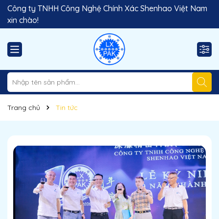
Công ty TNHH Công Nghệ Chính Xác Shenhao Việt Nam
xin chào!
Trang chủ
Tin tức