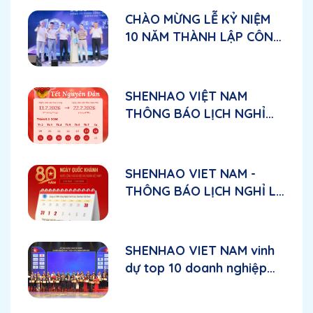
CHÀO MỪNG LỄ KỶ NIỆM
10 NĂM THÀNH LẬP CÔNG
TY TNHH CÔNG NGHỆ
CHÍNH XÁC SHENHAO
VIỆT NAM
SHENHAO VIỆT NAM
THÔNG BÁO LỊCH NGHỈ
TẾT NGUYÊN ĐÁN 2026
SHENHAO VIET NAM -
THÔNG BÁO LỊCH NGHỈ LỄ
CHÀO MỪNG QUỐC
KHÁNH VIỆT NAM 2/9
SHENHAO VIET NAM vinh
dự top 10 doanh nghiệp
FDI phát triển vững mạnh
năm 2025