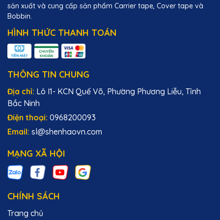
sản xuất và cung cấp sản phẩm Carrier tape, Cover tape và
Bobbin.
HÌNH THỨC THANH TOÁN
THÔNG TIN CHUNG
Địa chỉ:
Lô I1- KCN Quế Võ, Phường Phương Liễu, Tỉnh
Bắc Ninh
Điện thoại:
0968200093
Email:
sl@shenhaovn.com
MẠNG XÃ HỘI
CHÍNH SÁCH
Trang chủ