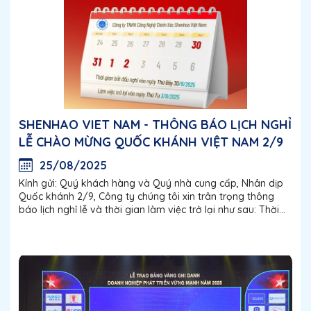
SHENHAO VIET NAM - THÔNG BÁO LỊCH NGHỈ
LỄ CHÀO MỪNG QUỐC KHÁNH VIỆT NAM 2/9
25/08/2025
Kính gửi: Quý khách hàng và Quý nhà cung cấp, Nhân dịp
Quốc khánh 2/9, Công ty chúng tôi xin trân trọng thông
báo lịch nghỉ lễ và thời gian làm việc trở lại như sau: Thời
gian bắt đầu nghỉ lễ : thứ 7 ngày 30/08/2025 Thời gian đi
làm...