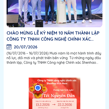
CHÀO MỪNG LỄ KỶ NIỆM 10 NĂM THÀNH LẬP
CÔNG TY TNHH CÔNG NGHỆ CHÍNH XÁC
SHENHAO VIỆT NAM
20/07/2026
(16/07/2016 – 16/07/2026) Mười năm là một hành trình đầy
nỗ lực, đổi mới và phát triển bền vững. Từ những ngày đầu
thành lập, Công ty TNHH Công nghệ Chính xác Shenhao
Việt Nam đã không ngừng vươn lên, từng bước khẳng định
vị thế trong lĩnh vực sản xuất...