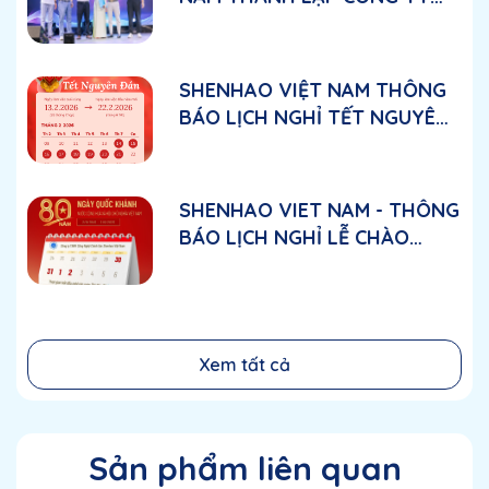
TNHH CÔNG NGHỆ CHÍNH
XÁC SHENHAO VIỆT NAM
SHENHAO VIỆT NAM THÔNG
BÁO LỊCH NGHỈ TẾT NGUYÊN
ĐÁN 2026
SHENHAO VIET NAM - THÔNG
BÁO LỊCH NGHỈ LỄ CHÀO
MỪNG QUỐC KHÁNH VIỆT
NAM 2/9
Xem tất cả
Sản phẩm liên quan