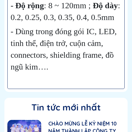
- Độ rộng
: 8 ~ 120mm ;
Độ dày
:
0.2, 0.25, 0.3, 0.35, 0.4, 0.5mm
- Dùng trong đóng gói IC, LED,
tinh thể, điện trở, cuộn cảm,
connectors, shielding frame, đồ
ngũ kim….
Tin tức mới nhất
CHÀO MỪNG LỄ KỶ NIỆM 10
NĂM THÀNH LẬP CÔNG TY