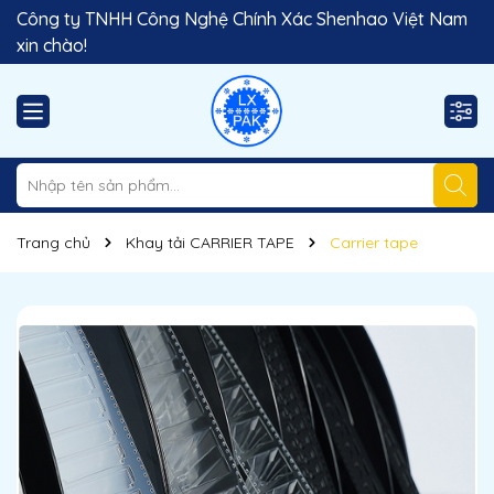
Công ty TNHH Công Nghệ Chính Xác Shenhao Việt Nam
xin chào!
Trang chủ
Khay tải CARRIER TAPE
Carrier tape